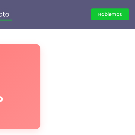
cto
Hablemos
o