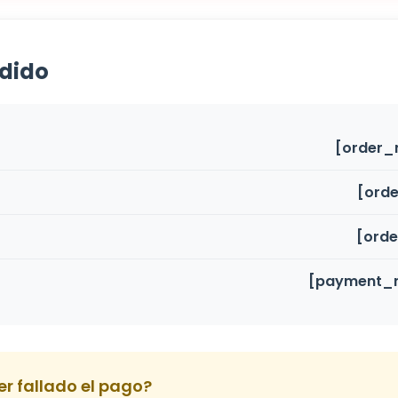
edido
[order_
[ord
[orde
[payment_
r fallado el pago?