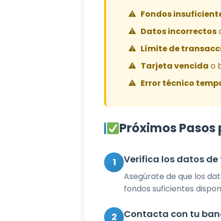
Fondos insuficient
Datos incorrectos
d
Límite de transacc
Tarjeta vencida
o 
Error técnico temp
Próximos Pasos 
Verifica los datos d
1
Asegúrate de que los dat
fondos suficientes dispon
Contacta con tu banc
2