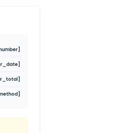
number]
er_date]
r_total]
method]